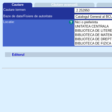
Cautare
Căutare avansată
Cautare termen
Baze de date/Fisiere de autoritate
Locatie:
Editorul