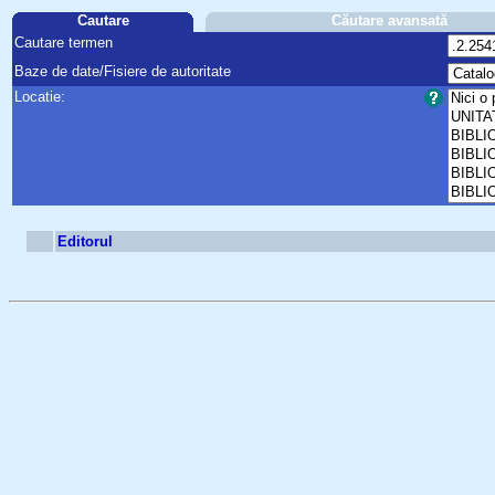
Cautare
Căutare avansată
Cautare termen
Baze de date/Fisiere de autoritate
Locatie:
Editorul