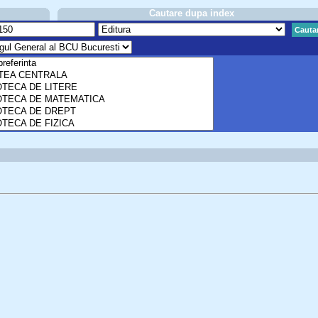
Cautare dupa index
Cauta