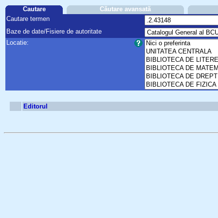
Cautare
Căutare avansată
Cautare termen
Baze de date/Fisiere de autoritate
Locatie:
Editorul