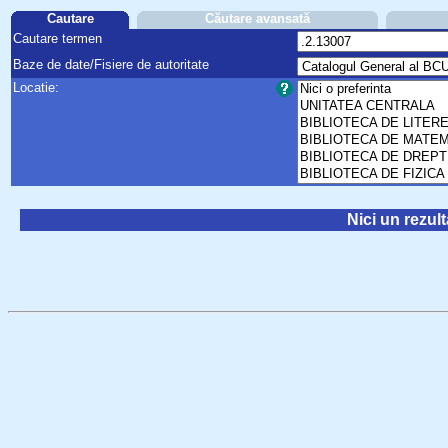
Cautare
Căutare avansată
Cautare termen
Baze de date/Fisiere de autoritate
Locatie:
Nici un rezult