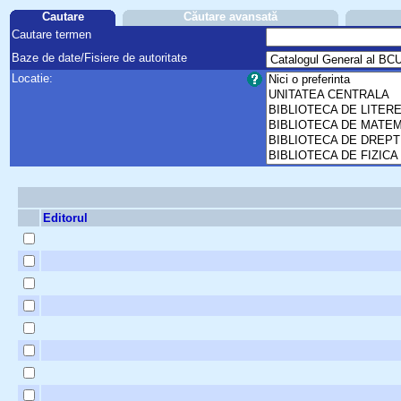
Cautare
Căutare avansată
Cautare termen
Baze de date/Fisiere de autoritate
Locatie:
Editorul