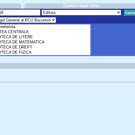
Cautare dupa index
Cauta