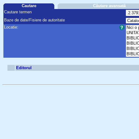
Cautare
Căutare avansată
Cautare termen
Baze de date/Fisiere de autoritate
Locatie:
Editorul