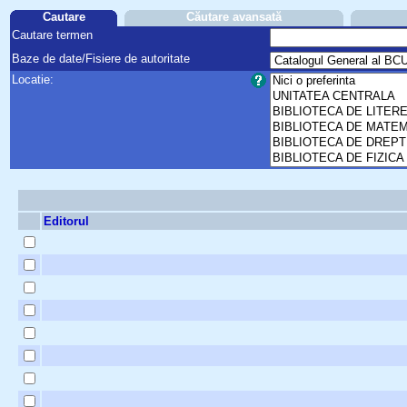
Cautare
Căutare avansată
Cautare termen
Baze de date/Fisiere de autoritate
Locatie:
Editorul