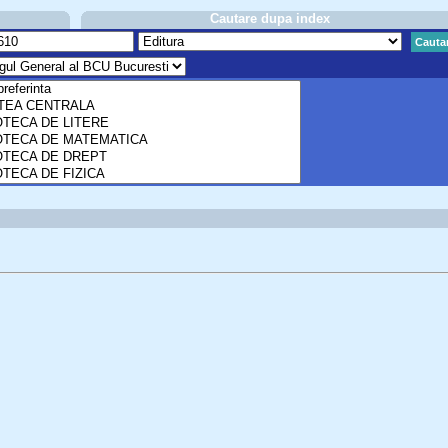
Cautare dupa index
Cauta