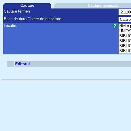
Cautare
Căutare avansată
Cautare termen
Baze de date/Fisiere de autoritate
Locatie:
Editorul