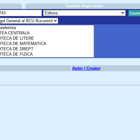
Cautare dupa index
Cauta
Autor / Creator