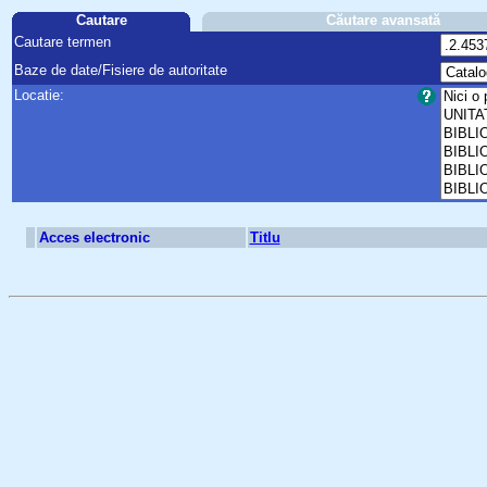
Cautare
Căutare avansată
Cautare termen
Baze de date/Fisiere de autoritate
Locatie:
Acces electronic
Titlu