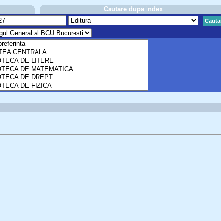
Cautare dupa index
Cauta