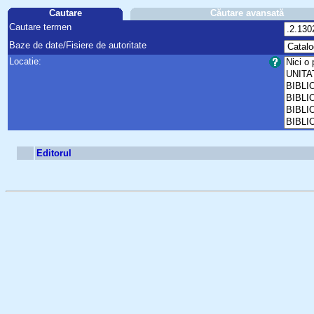
Cautare
Căutare avansată
Cautare termen
Baze de date/Fisiere de autoritate
Locatie:
Editorul