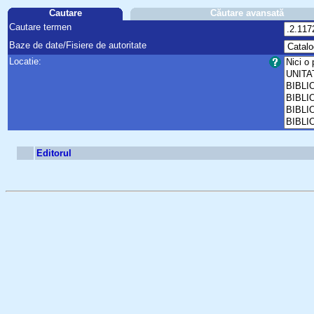
Cautare
Căutare avansată
Cautare termen
Baze de date/Fisiere de autoritate
Locatie:
Editorul