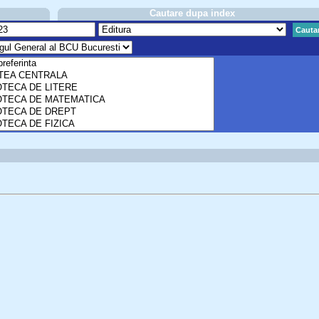
Cautare dupa index
Cauta