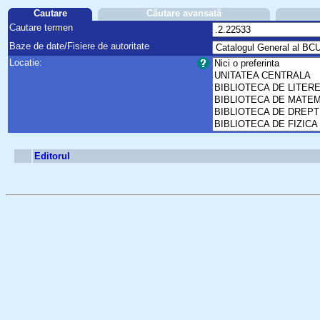
Cautare
Căutare avansată
Cautare termen
Baze de date/Fisiere de autoritate
Locatie:
Editorul