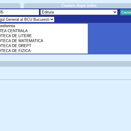
Cautare dupa index
Cauta