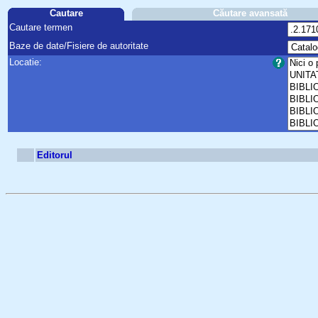
Cautare
Căutare avansată
Cautare termen
Baze de date/Fisiere de autoritate
Locatie:
Editorul