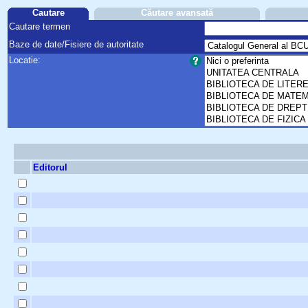
Cautare
Căutare avansată
Cautare termen
Baze de date/Fisiere de autoritate
Locatie:
Editorul