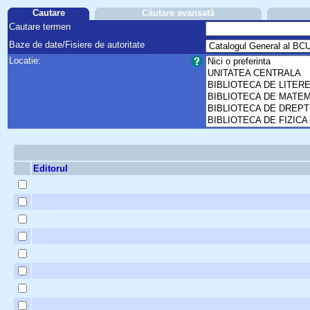
Cautare
Căutare avansată
Cautare termen
Baze de date/Fisiere de autoritate
Locatie:
Editorul