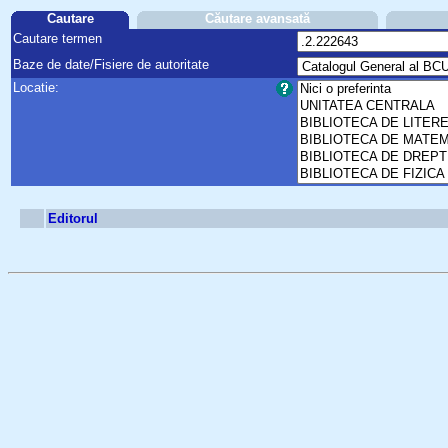
Cautare
Căutare avansată
Cautare termen
Baze de date/Fisiere de autoritate
Locatie:
Editorul