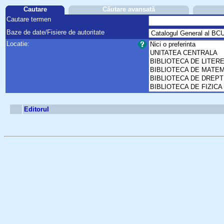
Cautare
Căutare avansată
Cautare termen
Baze de date/Fisiere de autoritate
Locatie:
Editorul