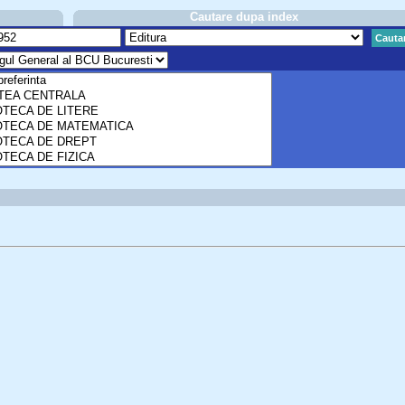
Cautare dupa index
Cauta