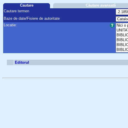
Cautare
Căutare avansată
Cautare termen
Baze de date/Fisiere de autoritate
Locatie:
Editorul