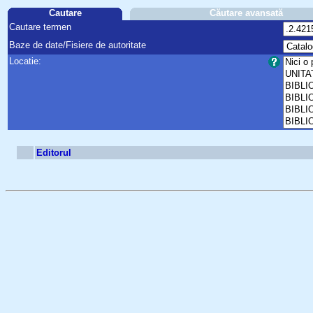
Cautare
Căutare avansată
Cautare termen
Baze de date/Fisiere de autoritate
Locatie:
Editorul