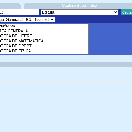
Cautare dupa index
Cauta