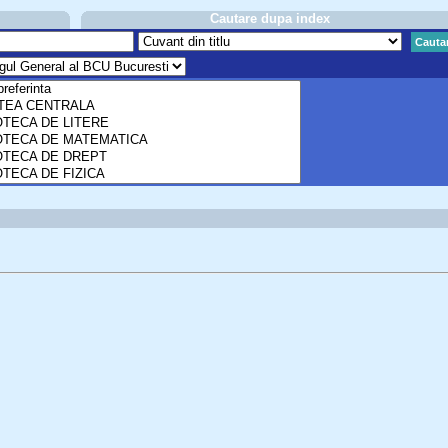
Cautare dupa index
Cauta