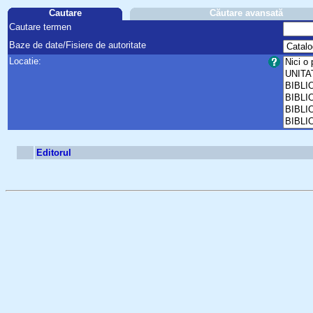
Cautare
Căutare avansată
Cautare termen
Baze de date/Fisiere de autoritate
Locatie:
Editorul