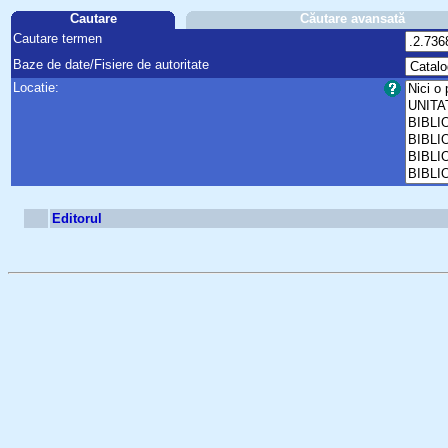
Cautare
Căutare avansată
Cautare termen
Baze de date/Fisiere de autoritate
Locatie:
Editorul