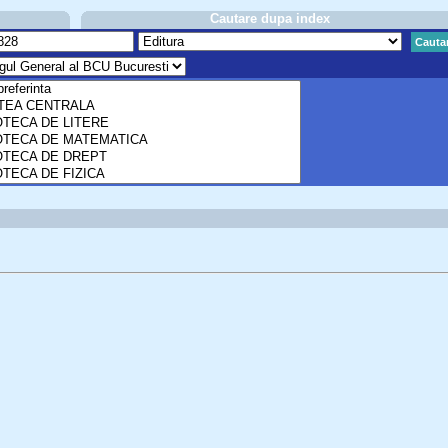
Cautare dupa index
Cauta