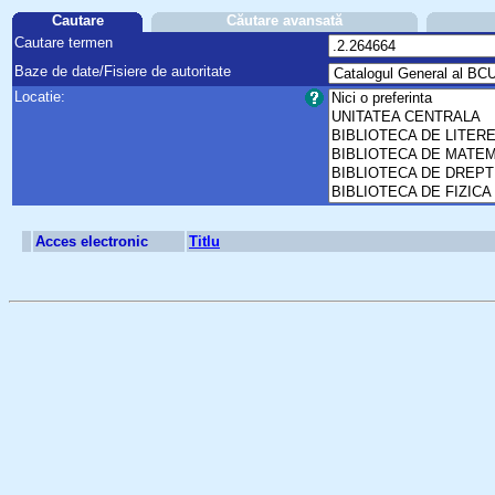
Cautare
Căutare avansată
Cautare termen
Baze de date/Fisiere de autoritate
Locatie:
Acces electronic
Titlu