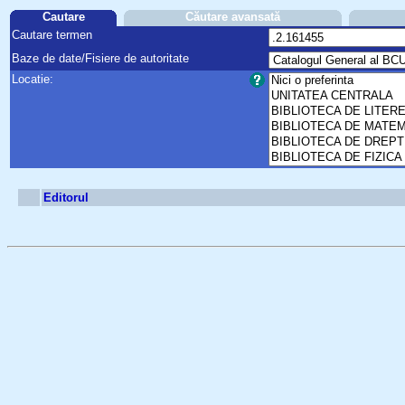
Cautare
Căutare avansată
Cautare termen
Baze de date/Fisiere de autoritate
Locatie:
Editorul