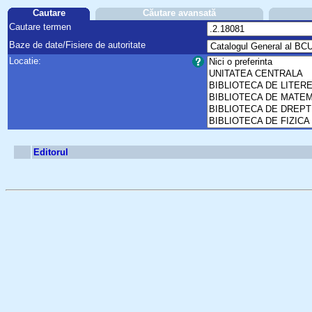
Cautare
Căutare avansată
Cautare termen
Baze de date/Fisiere de autoritate
Locatie:
Editorul