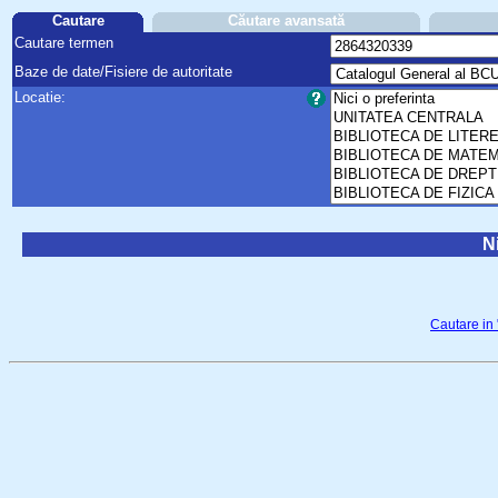
Cautare
Căutare avansată
Cautare termen
Baze de date/Fisiere de autoritate
Locatie:
Ni
Cautare in