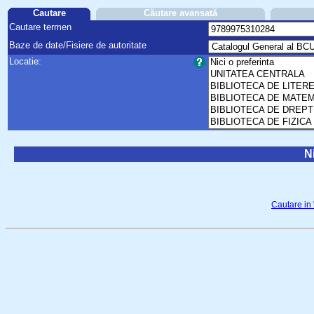
Cautare
Căutare avansată
Cautare termen
Baze de date/Fisiere de autoritate
Locatie:
Ni
Cautare in