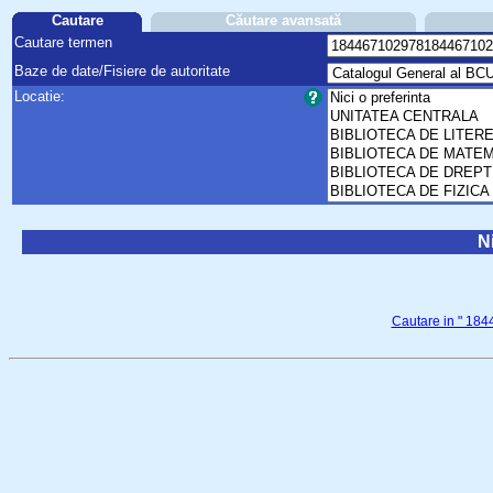
Cautare
Căutare avansată
Cautare termen
Baze de date/Fisiere de autoritate
Locatie:
Ni
Cautare in " 18