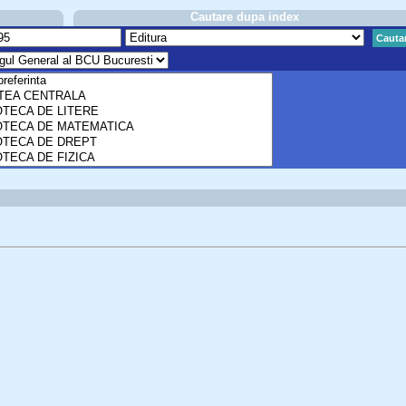
Cautare dupa index
Cauta