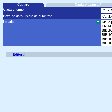
Cautare
Căutare avansată
Cautare termen
Baze de date/Fisiere de autoritate
Locatie:
Editorul