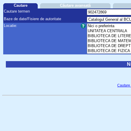
Cautare
Căutare avansată
Cautare termen
Baze de date/Fisiere de autoritate
Locatie:
Ni
Cautare 