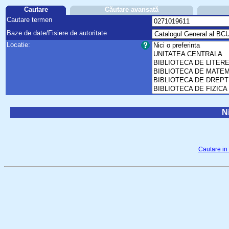
Cautare
Căutare avansată
Cautare termen
Baze de date/Fisiere de autoritate
Locatie:
Ni
Cautare in