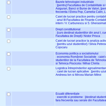
Bazele tehnologiei industriale
: [pentru] Facultatea de Contabilitate s
Asigurari, Banci si Burse de Valori, [pentr
frecventa / Elvira Pop, Camelia Calin, Li
Caiet de lucrari practice pentru contabili
: anul III-Facultatea de Finante-Contabili
intern / V. Carbunescu si S. Gherasima
Drept constitutional
: [curs destinat studentilor din anul I, cu
Facultatea de Drept] / Nistor Prisca
Caiet de lucrari practice la analiza acti
: [pentru uzul studentilor] / Silvia Petre
Cojocaru
Economia politica a socialismului
: economia României Socialiste : caiet d
studentilor de la Facultatea de Tehnol
si Tehnica Piscicola / Mihai Chirila
Logistica întreprinderilor agroalimentar
: caiet de lucrari aplicative : [pentru uzu
Andreea Ion si Mircea Marian Mitroi
Ecuatii diferentiale
: exercitii si probleme : [destinat studenti
fara frecventa sau serale din Facultatea