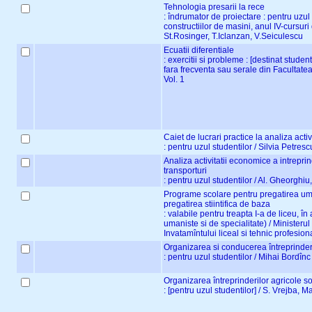
Tehnologia presarii la rece
: îndrumator de proiectare : pentru uzul 
constructiilor de masini, anul IV-cursuri 
St.Rosinger, T.Iclanzan, V.Seiculescu
Ecuatii diferentiale
: exercitii si probleme : [destinat studenti
fara frecventa sau serale din Facultatea
Vol. 1
Caiet de lucrari practice la analiza acti
: pentru uzul studentilor / Silvia Petres
Analiza activitatii economice a intreprind
transporturi
: pentru uzul studentilor / Al. Gheorghiu
Programe scolare pentru pregatirea uman
pregatirea stiintifica de baza
: valabile pentru treapta I-a de liceu, î
umaniste si de specialitate) / Ministerul
Invatamîntului liceal si tehnic profesion
Organizarea si conducerea întreprinderi
: pentru uzul studentilor / Mihai Bordîn
Organizarea întreprinderilor agricole s
: [pentru uzul studentilor] / S. Vrejba, M