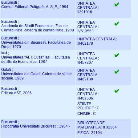
Bucuresti ;
UNITATEA
Centrul Editorial-Poligrafic A. S. E., 1994
CENTRALA :
II291016
Bucuresti ;
UNITATEA
Academia de Studii Economice, Fac. de
CENTRALA :
Contabilitate, catedra de contabilitate, 1988
IV513563
Bucuresti ;
UNITATEA CENTRALA :
Universitatea din Bucuresti. Facultatea de
III462179
Drept, 1970
Iasi ;
UNITATEA
Universitatea "Al. I. Cuza" Iasi, Facultatea
CENTRALA :
de Stiinte Economice, 1987
III457267
Galati ;
UNITATEA
Universitatea din Galati, Catedra de stiinte
CENTRALA :
sociale, 1989
III462138
Bucuresti ;
UNITATEA
Editura ASE, 2006
CENTRALA :
III482506
STIINTE
POLITICE : C
CHIMIE : C
Bucuresti ;
BIBLIOTECA DE
[Tipografia Universitatii Bucuresti], 1984 -
MATEMATICA : II 32364
FIZICA : 24194