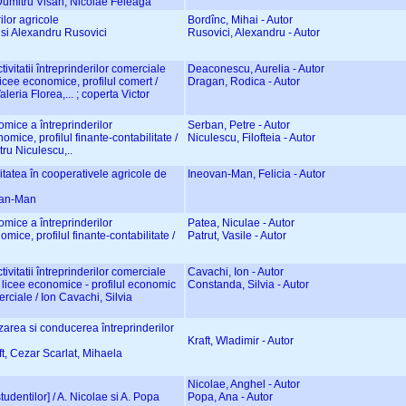
Dumitru Visan, Nicolae Feleaga
lor agricole
Bordînc, Mihai - Autor
c si Alexandru Rusovici
Rusovici, Alexandru - Autor
tivitatii întreprinderilor comerciale
Deaconescu, Aurelia - Autor
licee economice, profilul comert /
Dragan, Rodica - Autor
ria Florea,... ; coperta Victor
nomice a întreprinderilor
Serban, Petre - Autor
omice, profilul finante-contabilitate /
Niculescu, Filofteia - Autor
ru Niculescu,..
itatea în cooperativele agricole de
Ineovan-Man, Felicia - Autor
ovan-Man
nomice a întreprinderilor
Patea, Niculae - Autor
mice, profilul finante-contabilitate /
Patrut, Vasile - Autor
tivitatii întreprinderilor comerciale
Cavachi, Ion - Autor
a licee economice - profilul economic
Constanda, Silvia - Autor
rciale / Ion Cavachi, Silvia
zarea si conducerea întreprinderilor
Kraft, Wladimir - Autor
aft, Cezar Scarlat, Mihaela
Nicolae, Anghel - Autor
studentilor] / A. Nicolae si A. Popa
Popa, Ana - Autor