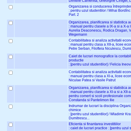
Dimitrie Camenita, Gheorghe Cirligel, 
Organizarea si conducerea întreprinderi
: pentru uzul studentilor / Mihai Bordîn
Part. 2
Organizarea, planificarea si statistica ac
: manual pentru clasele a IX-a si a X-a 
Aurelia Deaconescu, Rodica Dragan, Vale
Wegemann
Contabilitatea si analiza activitatii eco
: manual pentru clasa a XII-a, licee econ
Petre Serban, Filofteia Niculescu, Dumit
Caiet de lucrari monografice la contabil
productie
: [pentru uzul studentilor] / Felicia Ine
Contabilitatea si analiza activitatii eco
: manual pentru clasa a XI-a, licee econo
Niculae Patea si Vasile Patrut
Organizarea, planificarea si statistica ac
: manual pentru clasele a XI-a si a XII-
pentru comert si scoli profesionale come
Constanda si Pantelimon Ilie
Indrumar de lucrari la disciplina Organi
chimice
: [pentru uzul studentilor] / Wladimir Kr
Dumitrescu...
Eficienta si finantarea investitiilor
: caiet de lucrari practice : [pentru uzul 