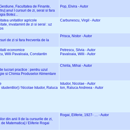
i Gestiune, Facultatea de Finante,
Pop, Elvira - Autor
u] anul I cursuri de zi, seral si fara
gia Botez...
tatea unitatilor agricole
Carbunescu, Virgil - Autor
tate, invatamint de zi si seral : uz
tos
Prisca, Nistor - Autor
rsuri de zi si fara frecventa de la
vitatii economice
Petrescu, Silvia - Autor
scu, Willi Pavaloaia, Constantin
Pavaloaia, Willi - Autor
Chirila, Mihai - Autor
e lucrari practice : pentru uzul
ogie si Chimia Produselor Alimentare
e
Istudor, Nicolae - Autor
l studentilor] / Nicolae Istudor, Raluca
Ion, Raluca Andreea - Autor
Rogai, Eliferie, 1927- .... - Autor
lor din anii II de la cursurile de zi,
 de Matematica] / Eliferie Rogai