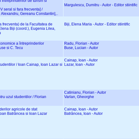
 întreprinderilor de turism si
Margulescu, Dumitru - Autor - Editor stiintific
 V seral si fara frecventa] /
 Alexandru, Gereanu Constantin],..
ara frecventa) de la Facultatea de
Biji, Elena Maria - Autor - Editor stiintific
lena Biji (coord.), Eugenia Lilea,
u
economice a întreprinderilor
Radu, Florian - Autor
Buse si C. Tecu
Buse, Lucian - Autor
Cainap, Ioan - Autor
studentilor / Ioan Cainap, Ioan Lazar si
Lazar, Ioan - Autor
Catinianu, Florian - Autor
ntru uzul studentilor / Florian
Varlan, Gheorghe
derilor agricole de stat
Cainap, Ioan - Autor
 Ioan Batrâncea si Ioan Lazar
Batrâncea, Ioan - Autor