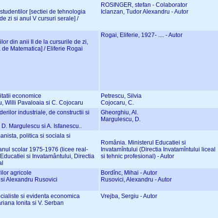
ROSINGER, stefan - Colaborator
studentilor [sectiei de tehnologia
Iclanzan, Tudor Alexandru - Autor
de zi si anul V cursuri serale] /
Rogai, Eliferie, 1927- .... - Autor
lor din anii II de la cursurile de zi,
 de Matematica] / Eliferie Rogai
vitatii economice
Petrescu, Silvia
cu, Willi Pavaloaia si C. Cojocaru
Cojocaru, C.
erilor industriale, de constructii si
Gheorghiu, Al.
Margulescu, D.
, D. Margulescu si A. Isfanescu..
ista, politica si sociala si
România. Ministerul Educatiei si
n anul scolar 1975-1976 (licee real-
Invatamîntului (Directia Invatamîntului liceal
 Educatiei si Invatamântului, Directia
si tehnic profesional) - Autor
al
lor agricole
Bordînc, Mihai - Autor
c si Alexandru Rusovici
Rusovici, Alexandru - Autor
ocialiste si evidenta economica
Vrejba, Sergiu - Autor
ariana Ionita si V. Serban