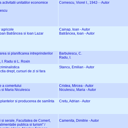
activitatii unitatilor economice
Cornescu, Viorel I., 1942- - Autor
rnescu
r agricole
Cainap, Ioan - Autor
 Ioan Batrâncea si Ioan Lazar
Batrâncea, Ioan - Autor
rea si planificarea intreprinderilor
Barbulescu, C.
Radu, I.
, I. Radu si L. Roxin
riminalistica
Stancu, Emilian - Autor
ctia drept, cursuri de zi si fara
ce a comertului
Cristea, Mircea - Autor
ea si Maria Niculescu
Niculescu, Maria - Autor
a plantelor si producerea de samînta
Cretu, Adrian - Autor
zi si serale, Facultatea de Comert,
Camenita, Dimitrie - Autor
limentatie publica si turism" /