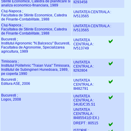
Stiinte Economice, Catedra de planificare si
II293458
analiza economico-financiara, 1989
Cluj-Napoca ;
UNITATEA CENTRALA :
Facultatea de Stiinte Economice, Catedra
IV513565
de Finante-Contabilitate, 1988
Cluj-Napoca ;
UNITATEA CENTRALA :
Facultatea de Stiinte Economice, Catedra
IV513565
de Finante-Contabilitate, 1988
Bucuresti ;
UNITATEA
Institutul Agronomic "N.Balcescu" Bucuresti,
CENTRALA :
Facultatea de Agronomie, Specializarea
IV513749
agricultura, 1989
Timisoara ;
UNITATEA
Institutul Politehnic "Traian Vuia" Timisoara,
CENTRALA :
Institutul de Subingineri Hunedoara, 1989,
II292804
pe coperta 1990
Bucuresti ;
UNITATEA
Editura ASE, 2006
CENTRALA :
III482791
Bucuresti ;
UNITATEA
Logos, 2008
CENTRALA :
34UE/C35.S1
UNITATEA
CENTRALA :
III485541(0 EX.)
DREPT : 80515
ISTORIE :