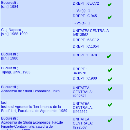
Bucuresti ;
DREPT : 65/C72
[s.n.], 1984
- Vol(s) : 1
DREPT : C.945
- Vol(s) : 1
Cluj-Napoca ;
UNITATEA CENTRALA :
[s.n.], 1988-1990
IV513562
DREPT : 63/C12
DREPT : C.1054
Bucuresti ;
DREPT : C.978
[s.n.], 1986
Bucuresti ;
DREPT :
Tipogr. Univ., 1983
343/S76
DREPT : C.900
Bucuresti ;
UNITATEA
Academia de Studii Economice, 1989
CENTRALA :
II292571
Iasi ;
UNITATEA
Institutul Agronomic "Ion Ionescu de la
CENTRALA :
Brad" Iasi, Facultatea de Agronomie, 1989
III462562
Bucuresti ;
UNITATEA
Academia de Studii Economice, Fac.de
CENTRALA :
Finante-Contabilitate, catedra de
II292567