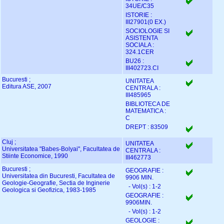
34UE/C35
ISTORIE :
III27901(0 EX.)
SOCIOLOGIE SI
ASISTENTA
SOCIALA :
324.1CER
BU26 :
III402723.CI
Bucuresti ;
UNITATEA
Editura ASE, 2007
CENTRALA :
III485965
BIBLIOTECA DE
MATEMATICA :
C
DREPT : 83509
Cluj ;
UNITATEA
Universitatea "Babes-Bolyai", Facultatea de
CENTRALA :
Stiinte Economice, 1990
III462773
Bucuresti ;
GEOGRAFIE :
Universitatea din Bucuresti, Facultatea de
9906 MIN.
Geologie-Geografie, Sectia de Inginerie
- Vol(s) : 1-2
Geologica si Geofizica, 1983-1985
GEOGRAFIE :
9906MIN.
- Vol(s) : 1-2
GEOLOGIE :