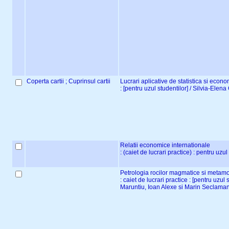
Coperta cartii ; Cuprinsul cartii
Lucrari aplicative de statistica si econ
: [pentru uzul studentilor] / Silvia-Ele
Relatii economice internationale
: (caiet de lucrari practice) : pentru uzu
Petrologia rocilor magmatice si metamo
: caiet de lucrari practice : [pentru uzul
Maruntiu, Ioan Alexe si Marin Seclama