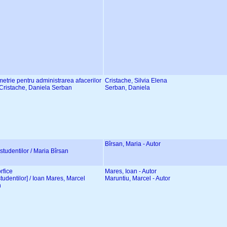
ometrie pentru administrarea afacerilor
Cristache, Silvia Elena
na Cristache, Daniela Serban
Serban, Daniela
Bîrsan, Maria - Autor
l studentilor / Maria Bîrsan
rfice
Mares, Ioan - Autor
 studentilor] / Ioan Mares, Marcel
Maruntiu, Marcel - Autor
n