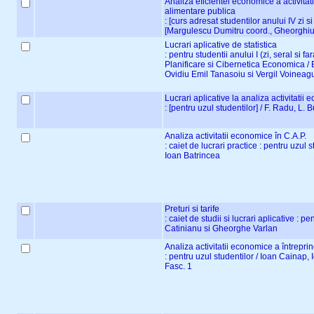
Analiza eficientei economice a activitatii
alimentare publica
: [curs adresat studentilor anului IV zi si
[Margulescu Dumitru coord., Gheorghiu
Lucrari aplicative de statistica
: pentru studentii anului I (zi, seral si f
Planificare si Cibernetica Economica / E
Ovidiu Emil Tanasoiu si Vergil Voineag
Lucrari aplicative la analiza activitatii 
: [pentru uzul studentilor] / F. Radu, L. 
Analiza activitatii economice în C.A.P.
: caiet de lucrari practice : pentru uzul 
Ioan Batrincea
Preturi si tarife
: caiet de studii si lucrari aplicative : pe
Catinianu si Gheorghe Varlan
Analiza activitatii economice a întreprin
: pentru uzul studentilor / Ioan Cainap,
Fasc. 1