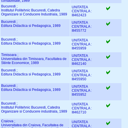
contabilitate, 1989
Bucuresti ;
UNITATEA
Institutul Politehnic Bucuresti, Catedra
CENTRALA :
Organizare si Conducere Industriala, 1989
III462423
Bucuresti ;
UNITATEA
Editura Didactica si Pedagogica, 1989
CENTRALA :
III455772
Bucuresti ;
UNITATEA
Editura Didactica si Pedagogica, 1989
CENTRALA :
III455959
Timisoara ;
UNITATEA
Universitatea din Timisoara, Facultatea de
CENTRALA :
Stiinte Economice, 1989
III462140
Bucuresti ;
UNITATEA
Editura Didactica si Pedagogica, 1989
CENTRALA :
III455950
Bucuresti ;
UNITATEA
Editura Didactica si Pedagogica, 1989
CENTRALA :
III455952
Bucuresti ;
UNITATEA
Institutul Politehnic Bucuresti, Catedra
CENTRALA :
Organizare si Conducere industriala, 1989
III462710
Craiova ;
UNITATEA
Universitatea din Craiova, Facultatea de
CENTRALA :