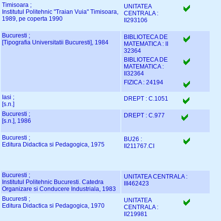
Timisoara ;
UNITATEA
Institutul Politehnic "Traian Vuia" Timisoara,
CENTRALA :
1989, pe coperta 1990
II293106
Bucuresti ;
BIBLIOTECA DE
[Tipografia Universitatii Bucuresti], 1984
MATEMATICA : II
32364
BIBLIOTECA DE
MATEMATICA :
II32364
FIZICA : 24194
Iasi ;
DREPT : C.1051
[s.n.]
Bucuresti ;
DREPT : C.977
[s.n.], 1986
Bucuresti ;
BU26 :
Editura Didactica si Pedagogica, 1975
II211767.CI
Bucuresti ;
UNITATEA CENTRALA :
Institutul Politehnic Bucuresti. Catedra
III462423
Organizare si Conducere Industriala, 1983
Bucuresti ;
UNITATEA
Editura Didactica si Pedagogica, 1970
CENTRALA :
II219981