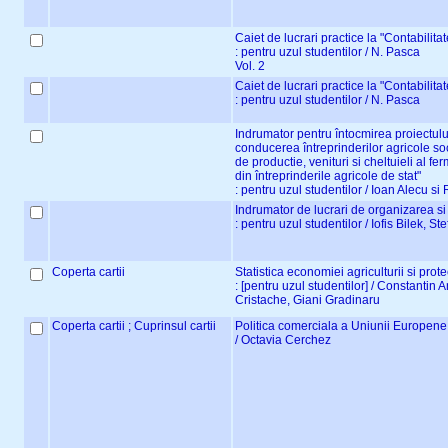
Caiet de lucrari practice la "Contabilitat
: pentru uzul studentilor / N. Pasca
Vol. 2
Caiet de lucrari practice la "Contabilitat
: pentru uzul studentilor / N. Pasca
Indrumator pentru întocmirea proiectulu
conducerea întreprinderilor agricole so
de productie, venituri si cheltuieli al fe
din întreprinderile agricole de stat"
: pentru uzul studentilor / Ioan Alecu s
Indrumator de lucrari de organizarea si
: pentru uzul studentilor / Iofis Bilek, S
Coperta cartii
Statistica economiei agriculturii si prote
: [pentru uzul studentilor] / Constantin 
Cristache, Giani Gradinaru
Coperta cartii ; Cuprinsul cartii
Politica comerciala a Uniunii Europene
/ Octavia Cerchez