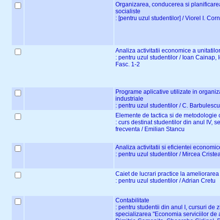
Organizarea, conducerea si planificarea 
socialiste
: [pentru uzul studentilor] / Viorel I. Co
Analiza activitatii economice a unitatilo
: pentru uzul studentilor / Ioan Cainap,
Fasc. 1-2
Programe aplicative utilizate in organiza
industriale
: pentru uzul studentilor / C. Barbulescu
Elemente de tactica si de metodologie c
: curs destinat studentilor din anul IV, se
frecventa / Emilian Stancu
Analiza activitatii si eficientei economi
: pentru uzul studentilor / Mircea Crist
Caiet de lucrari practice la ameliorare
: pentru uzul studentilor / Adrian Cretu
Contabilitate
: pentru studentii din anul I, cursuri de 
specializarea "Economia serviciilor de a