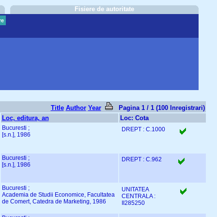
Fisiere de autoritate
re
Title
Author
Year
Pagina 1 / 1 (100 Inregistrari)
Loc, editura, an
Loc: Cota
Bucuresti ;
DREPT : C.1000
[s.n.], 1986
Bucuresti ;
DREPT : C.962
[s.n.], 1986
Bucuresti ;
UNITATEA
Academia de Studii Economice, Facultatea
CENTRALA :
de Comert, Catedra de Marketing, 1986
II285250