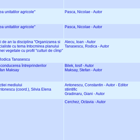
ea unitatilor agricole"
Pasca, Nicolae - Autor
ea unitatilor agricole"
Pasca, Nicolae - Autor
i de an la disciplina "Organizarea si
Alecu, Ioan - Autor
cialiste cu tema Intocmirea planului
Tanasescu, Rodica - Autor
rmei vegetale cu profil "culturi de cîmp"
i Rodica Tanasescu
 conducerea întreprinderilor
Bilek, Iosif - Autor
tefan Maksay
Maksay, Stefan - Autor
ctiei mediului
Antonescu, Constantin - Autor - Editor
Antonescu (coord.), Silvia Elena
stiintific
Gradinaru, Giani - Autor
Cerchez, Octavia - Autor