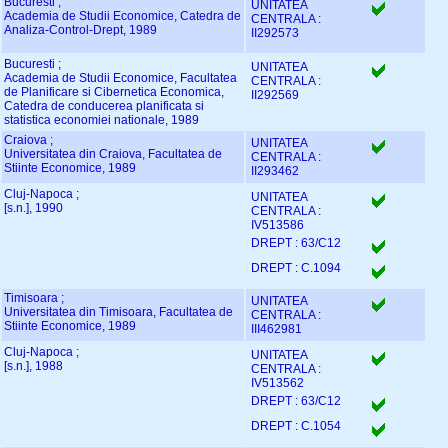
Bucuresti ;
UNITATEA
Academia de Studii Economice, Catedra de
CENTRALA :
Analiza-Control-Drept, 1989
II292573
Bucuresti ;
UNITATEA
Academia de Studii Economice, Facultatea
CENTRALA :
de Planificare si Cibernetica Economica,
II292569
Catedra de conducerea planificata si
statistica economiei nationale, 1989
Craiova ;
UNITATEA
Universitatea din Craiova, Facultatea de
CENTRALA :
Stiinte Economice, 1989
II293462
Cluj-Napoca ;
UNITATEA
[s.n.], 1990
CENTRALA :
IV513586
DREPT : 63/C12
DREPT : C.1094
Timisoara ;
UNITATEA
Universitatea din Timisoara, Facultatea de
CENTRALA :
Stiinte Economice, 1989
III462981
Cluj-Napoca ;
UNITATEA
[s.n.], 1988
CENTRALA :
IV513562
DREPT : 63/C12
DREPT : C.1054