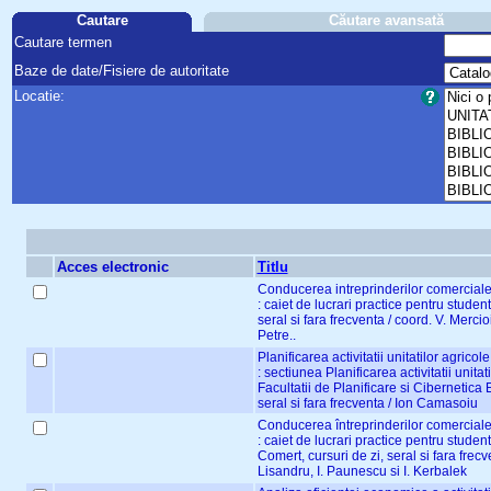
Cautare
Căutare avansată
Cautare termen
Baze de date/Fisiere de autoritate
Locatie:
Acces electronic
Titlu
Conducerea intreprinderilor comercial
: caiet de lucrari practice pentru student
seral si fara frecventa / coord. V. Mercio
Petre..
Planificarea activitatii unitatilor agricol
: sectiunea Planificarea activitatii unitat
Facultatii de Planificare si Cibernetica 
seral si fara frecventa / Ion Camasoiu
Conducerea întreprinderilor comercial
: caiet de lucrari practice pentru student
Comert, cursuri de zi, seral si fara frecv
Lisandru, I. Paunescu si I. Kerbalek