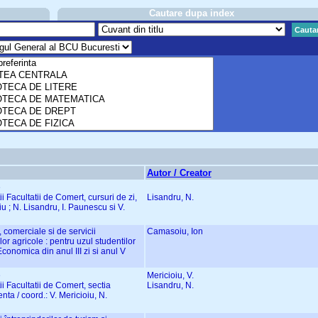
Cautare dupa index
Cauta
Autor / Creator
e
ii Facultatii de Comert, cursuri de zi,
Lisandru, N.
iu ; N. Lisandru, I. Paunescu si V.
e, comerciale si de servicii
Camasoiu, Ion
ilor agricole : pentru uzul studentilor
Economica din anul III zi si anul V
e
Mericioiu, V.
ii Facultatii de Comert, sectia
Lisandru, N.
enta / coord.: V. Mericioiu, N.