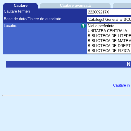
Cautare
Căutare avansată
Cautare termen
Baze de date/Fisiere de autoritate
Locatie:
Ni
Cautare in