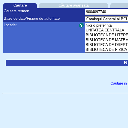
Cautare
Căutare avansată
Cautare termen
Baze de date/Fisiere de autoritate
Locatie:
Ni
Cautare in