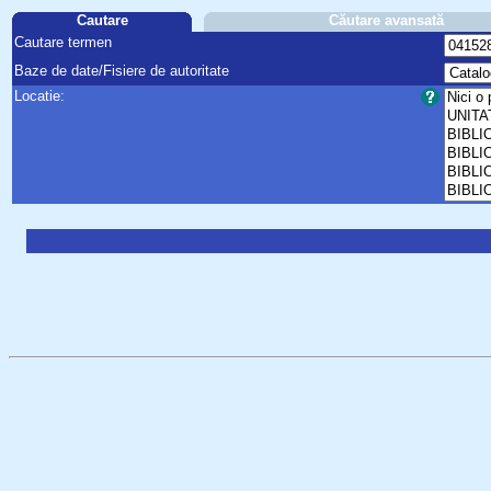
Cautare
Căutare avansată
Cautare termen
Baze de date/Fisiere de autoritate
Locatie: