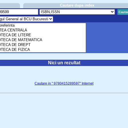
Cautare dupa index
Cauta
Nici un rezultat
Cautare in " 9780415289597" Internet