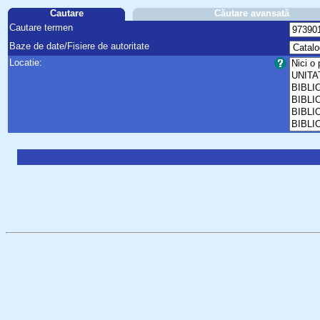
Cautare
Căutare avansată
Cautare termen
Baze de date/Fisiere de autoritate
Locatie: