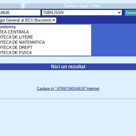
Cautare dupa index
Cauta
Nici un rezultat
Cautare in " 9789739016629" Internet