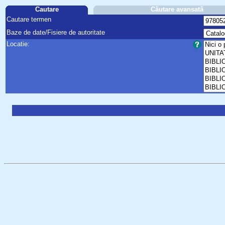
Cautare
Căutare avansată
Cautare termen
Baze de date/Fisiere de autoritate
Locatie: