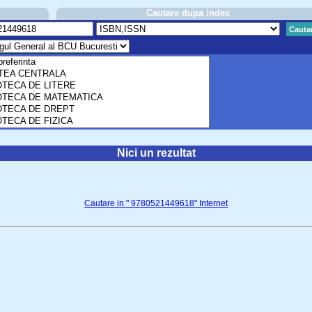
Cautare dupa index
Cauta
Nici un rezultat
Cautare in " 9780521449618" Internet