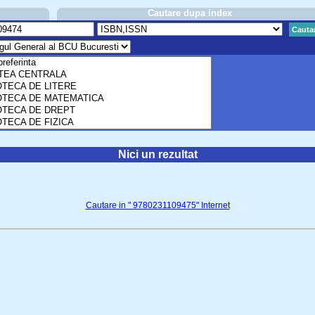
Cautare dupa index
Cauta
Nici un rezultat
Cautare in " 9780231109475" Internet