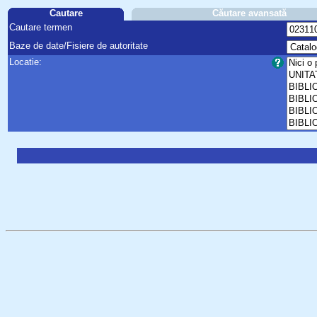
Cautare
Căutare avansată
Cautare termen
Baze de date/Fisiere de autoritate
Locatie: