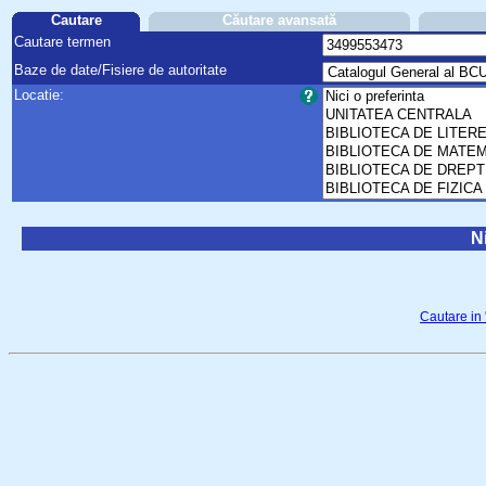
Cautare
Căutare avansată
Cautare termen
Baze de date/Fisiere de autoritate
Locatie:
Ni
Cautare in