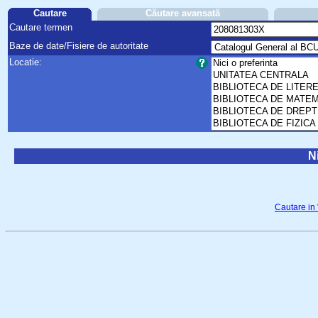
Cautare
Căutare avansată
Cautare termen
Baze de date/Fisiere de autoritate
Locatie:
Ni
Cautare in