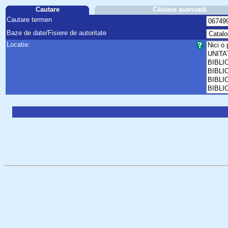
Cautare
Căutare avansată
Cautare termen
Baze de date/Fisiere de autoritate
Locatie: