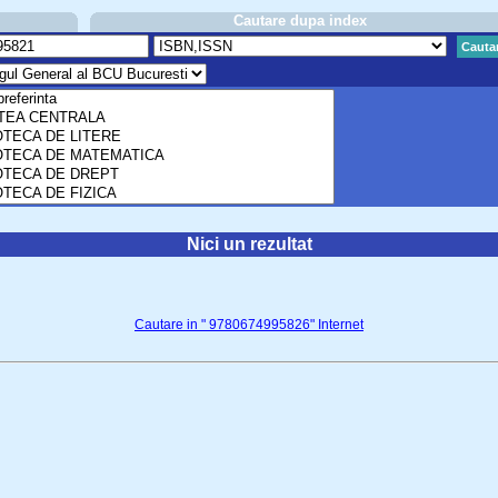
Cautare dupa index
Cauta
Nici un rezultat
Cautare in " 9780674995826" Internet