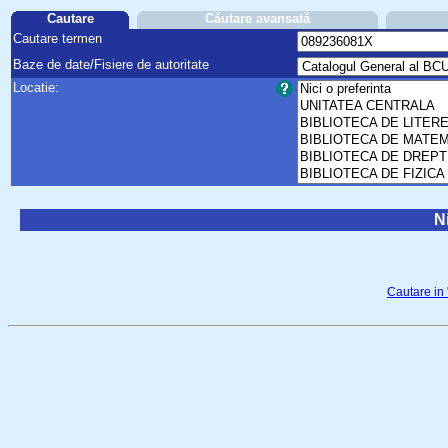
Cautare
Căutare avansată
Cautare termen
Baze de date/Fisiere de autoritate
Locatie:
Ni
Cautare in