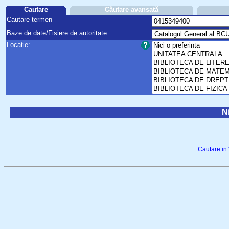
Cautare
Căutare avansată
Cautare termen
Baze de date/Fisiere de autoritate
Locatie:
Ni
Cautare in