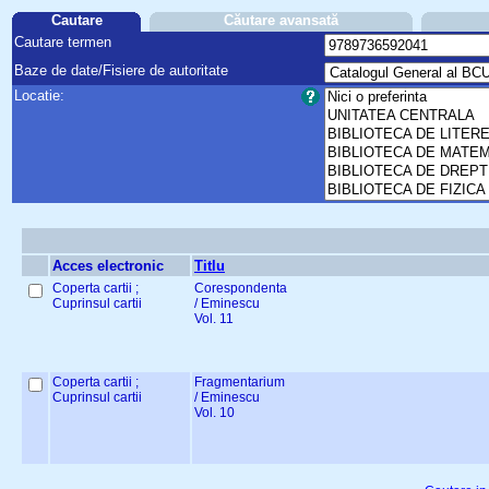
Cautare
Căutare avansată
Cautare termen
Baze de date/Fisiere de autoritate
Locatie:
Acces electronic
Titlu
Coperta cartii ;
Corespondenta
Cuprinsul cartii
/ Eminescu
Vol. 11
Coperta cartii ;
Fragmentarium
Cuprinsul cartii
/ Eminescu
Vol. 10