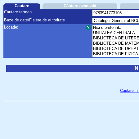
Cautare
Căutare avansată
Cautare termen
Baze de date/Fisiere de autoritate
Locatie:
Ni
Cautare in