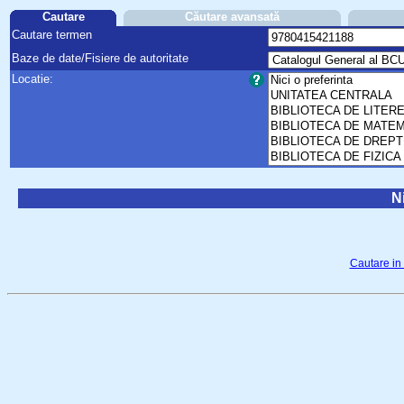
Cautare
Căutare avansată
Cautare termen
Baze de date/Fisiere de autoritate
Locatie:
Ni
Cautare in