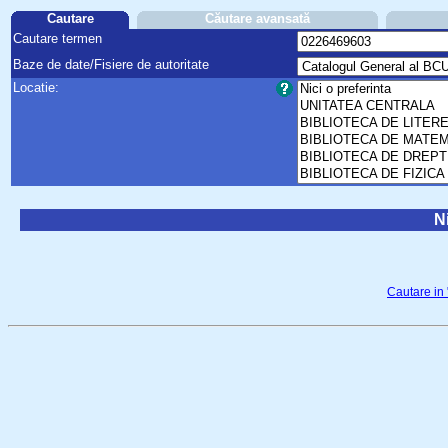
Cautare
Căutare avansată
Cautare termen
Baze de date/Fisiere de autoritate
Locatie:
Ni
Cautare in