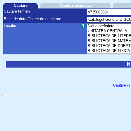
Cautare
Căutare avansată
Cautare termen
Baze de date/Fisiere de autoritate
Locatie:
Ni
Cautare in