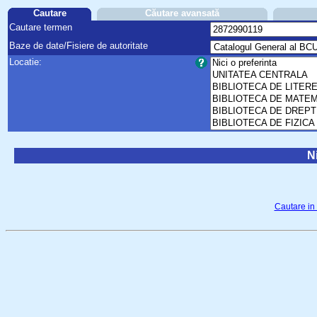
Cautare
Căutare avansată
Cautare termen
Baze de date/Fisiere de autoritate
Locatie:
Ni
Cautare in