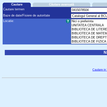
Cautare
Căutare avansată
Cautare termen
Baze de date/Fisiere de autoritate
Locatie:
Ni
Cautare in