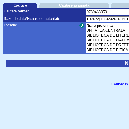
Cautare
Căutare avansată
Cautare termen
Baze de date/Fisiere de autoritate
Locatie:
Ni
Cautare in